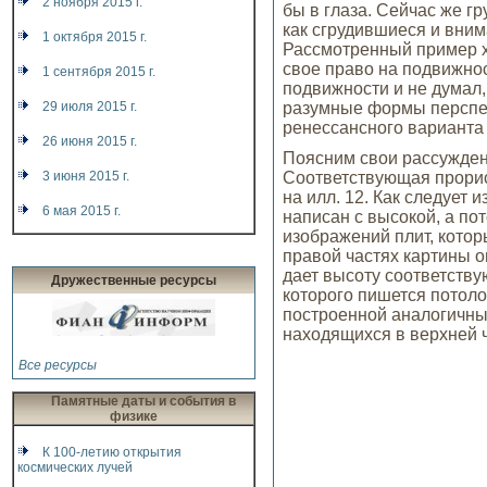
2 ноября 2015 г.
бы в глаза. Сейчас же 
как сгрудившиеся и вним
1 октября 2015 г.
Рассмотренный пример ха
свое право на подвижност
1 сентября 2015 г.
подвижности и не думал,
разумные формы перспек
29 июля 2015 г.
ренессансного варианта
26 июня 2015 г.
Поясним свои рассужден
Соответствующая прорись
3 июня 2015 г.
на илл. 12. Как следует
6 мая 2015 г.
написан с высокой, а по
изображений плит, котор
3 апреля 2015 г.
правой частях картины 
дает высоту соответств
2 марта 2015 г.
Дружественные ресурсы
которого пишется потоло
построенной аналогичны
2 февраля 2015 г.
находящихся в верхней ч
26 декабря 2014 г.
Все ресурсы
8 декабря 2014 г.
Памятные даты и события в
физике
6 ноября 2014 г.
К 100-летию открытия
7 октября 2014 г.
космических лучей