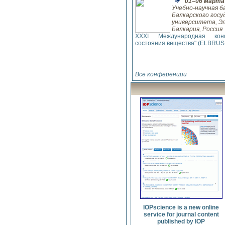
01–06 марта 
механизма и
Учебно-научная б
бозона Хиггса
Балкарского гос
университета, Эл
7 октября 2013 г.
Балкария, Россия
Хиггсогенезис,
XXXI Международная кон
возможно,
состояния вещества" (ELBRUS
объясняет как
избыток тёмной
материи, так и
нехватку
антивещества
Все конференции
5 сентября 2013 г.
Бозон Хиггса
способен убить
больцмановский
мозг
1 августа 2013 г.
Получены первые
экспериментальные
подтверждения существования
новой физики
25 апреля 2013 г.
IOPscience is a new online
Странный Bs-
service for journal content
мезон при распаде
published by IOP
образует больше