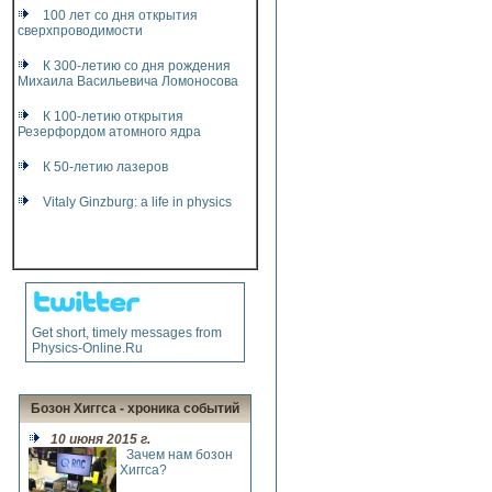
3 сентября 2014 г.
100 лет со дня открытия
сверхпроводимости
4 августа 2014 г.
К 300-летию со дня рождения
1 июля 2014 г.
Михаила Васильевича Ломоносова
30 мая 2014 г.
К 100-летию открытия
Резерфордом атомного ядра
29 апреля 2014 г.
К 50-летию лазеров
7 апреля 2014 г.
Vitaly Ginzburg: a life in physics
11 марта 2014 г.
4 февраля 2014 г.
27 декабря 2013 г.
3 декабря 2013 г.
Get short, timely messages from
Physics-Online.Ru
7 ноября 2013 г.
3 октября 2013 г.
Бозон Хиггса - хроника событий
2 сентября 2013 г.
10 июня 2015 г.
Зачем нам бозон
7 августа 2013 г.
Хиггса?