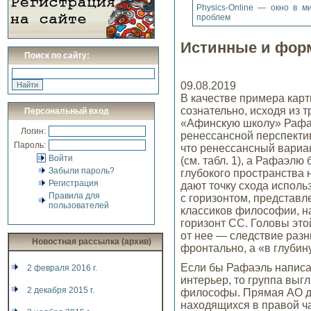
Physics-Online — окно в м
проблем
Истинные и фор
Поиск по сайту:
09.08.2019
В качестве примера карт
сознательно, исходя из 
Персональный вход
«Афинскую школу» Рафаэ
Логин:
ренессансной перспектив
Пароль:
что ренессансный вариа
Войти
(см. табл. 1), а Рафаэл
Забыли пароль?
глубокого пространства 
Регистрация
дают точку схода исполь
Правила для
с горизонтом, представ
пользователей
классиков философии, на
горизонт СС. Головы эт
от нее — следствие разн
Новостная рассылка (архив)
фронтально, а «в глубин
Если бы Рафаэль написал
2 февраля 2016 г.
интерьер, то группа выг
2 декабря 2015 г.
философы. Прямая АО да
находящихся в правой ча