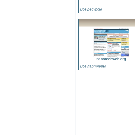
частиц, чем
античастиц
Все ресурсы
21 марта 2013 г.
Бозон Хиггса —
это только первый
шаг на пути к
новой физике, о
которой мы еще ничего не знаем
15 марта 2013 г.
Открытая на
БАКе частица —
nanotechweb.org
действительно
бозон Хиггса
Все партнеры
12 марта 2013 г.
Физики показали
процесс
появления черных
дыр в коллайдере
19 февраля 2013 г.
Бозон Хиггса
может указывать
на ограниченность
времени жизни Вселенной
24 января 2013 г.
В двумерной