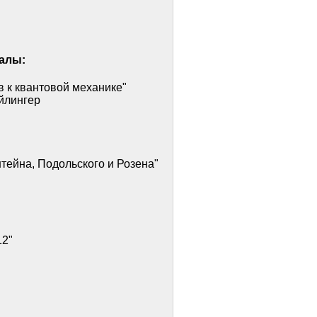
иалы:
 к квантовой механике"
йлингер
тейна, Подольского и Розена"
12"