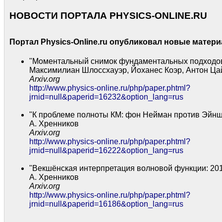
НОВОСТИ ПОРТАЛА PHYSICS-ONLINE.RU
Портал Physics-Online.ru опубликовал новые матер
"Моментальный снимок фундаментальных подходов
Максимилиан Шлоссхауэр, Йоханес Коэр, Антон Ца
Arxiv.org
http://www.physics-online.ru/php/paper.phtml?
jrnid=null&paperid=16232&option_lang=rus
"К проблеме полноты КМ: фон Нейман против Эйнш
А. Хренников
Arxiv.org
http://www.physics-online.ru/php/paper.phtml?
jrnid=null&paperid=16222&option_lang=rus
"Векшёнская интерпретация волновой функции: 20
А. Хренников
Arxiv.org
http://www.physics-online.ru/php/paper.phtml?
jrnid=null&paperid=16186&option_lang=rus