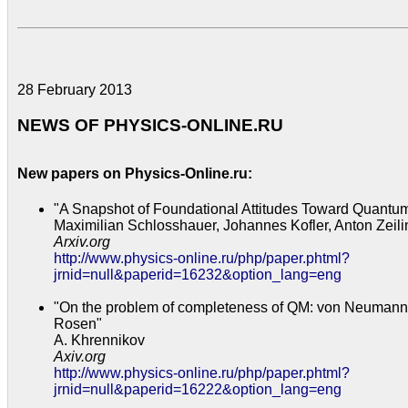
28 February 2013
NEWS OF PHYSICS-ONLINE.RU
New papers on Physics-Online.ru:
"A Snapshot of Foundational Attitudes Toward Quantu
Maximilian Schlosshauer, Johannes Kofler, Anton Zeili
Arxiv.org
http://www.physics-online.ru/php/paper.phtml?
jrnid=null&paperid=16232&option_lang=eng
"On the problem of completeness of QM: von Neumann 
Rosen"
A. Khrennikov
Axiv.org
http://www.physics-online.ru/php/paper.phtml?
jrnid=null&paperid=16222&option_lang=eng