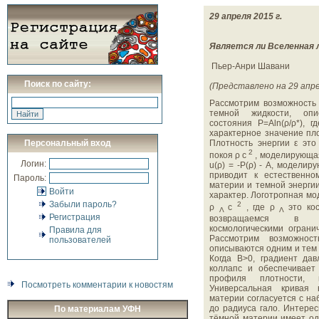
29 апреля 2015 г.
Является ли Вселенная 
Пьер-Анри Шавани
Поиск по сайту:
(Представлено на 29 апре
Рассмотрим возможность 
темной жидкости, опи
состояния Р=Aln(ρ/ρ*), 
характерное значение пло
Персональный вход
Плотность энергии ε это
2
покоя ρ с
, моделирующа
Логин:
u(ρ) = -Р(ρ) - A, модели
приводит к естественно
Пароль:
материи и темной энергии
Войти
характер. Логотропная мод
Забыли пароль?
2
ρ
с
, где ρ
это ко
Λ
Λ
Регистрация
возвращаемся в ΛC
космологическими ограни
Правила для
Рассмотрим возможнос
пользователей
описываются одним и тем
Когда В>0, градиент да
коллапс и обеспечивает 
профиля плотности, 
Посмотреть комментарии к новостям
Универсальная кривая 
материи согласуется с на
до радиуса гало. Интерес
По материалам УФН
тёмной материи имеет од