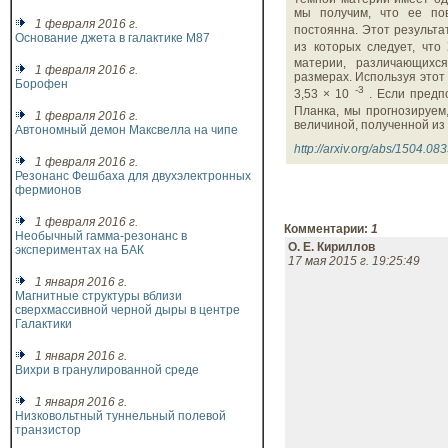
мы получим, что ее по
1 февраля 2016 г.
постоянна. Этот результа
Основание джета в галактике M87
из которых следует, что
материи, различающихс
1 февраля 2016 г.
размерах. Используя этот
Борофен
-3
3,53 × 10
. Если предп
Планка, мы прогнозируем
1 февраля 2016 г.
величиной, полученной из
Автономный демон Максвелла на чипе
http://arxiv.org/abs/1504.08
1 февраля 2016 г.
Резонанс Фешбаха для двухэлектронных
фермионов
1 февраля 2016 г.
Комментарии:
1
Необычный гамма-резонанс в
О. Е. Кириллов
экспериментах на БАК
17 мая 2015 г.
19:25:49
1 января 2016 г.
Магнитные структуры вблизи
сверхмассивной черной дыры в центре
Галактики
1 января 2016 г.
Вихри в гранулированной среде
1 января 2016 г.
Низковольтный туннельный полевой
транзистор