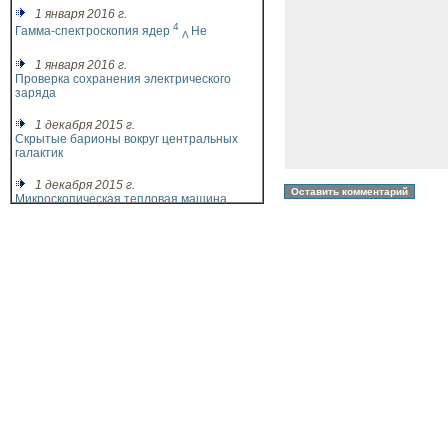
1 января 2016 г.
4
Гамма-спектроскопия ядер
He
Λ
1 января 2016 г.
Проверка сохранения электрического
заряда
1 декабря 2015 г.
Скрытые барионы вокруг центральных
галактик
1 декабря 2015 г.
Микроскопическая тепловая машина
1 декабря 2015 г.
Фазовый переход с изменением
симметрии и топологии
1 декабря 2015 г.
Термодинамическая стрела времени в
квантовых системах
1 декабря 2015 г.
Метод спинового эха для исследования
нейтронов
1 ноября 2015 г.
Ограничение на межгалактические
магнитные поля по гамма-излучению