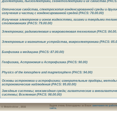
Диэлектрики, пьезоэлектрики, сегнетоэлектрики и их свойства (PACS: 
Оптические свойства, спектроскопия конденсированной среды и друг
излучения и частиц с конденсированной средой (PACS: 78.00.00)
Излучение электронов и ионов жидкостями, газами и твердыми телами
столкновениях (PACS: 79.00.00)
Электроника; радиоволновая и микроволновая технология (PACS: 84.00.
Электронные и магнитные устройства, микроэлектроника (PACS: 85.0
Биофизика и медицина (PACS: 87.00.00)
Геофизика, Астрономия и Астрофизика (PACS: 90.00)
Physics of the ionosphere and magnetosphere (PACS: 94.00)
Основы астрономии и астрофизики; измерительные приборы, методы
астрономические наблюдения (PACS: 95.00.00)
Звездные системы; межзвездная среда; галактические и внегалактич
системы; Вселенная (PACS: 98.00.00)
Будем очень благодарны за Ваши
замечания по работ
© WebArchive , 2016
сайта.