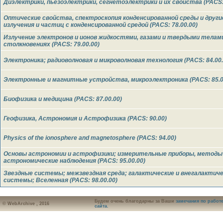
Диэлектрики, пьезоэлектрики, сегнетоэлектрики и их свойства (PACS: 
Оптические свойства, спектроскопия конденсированной среды и друг
излучения и частиц с конденсированной средой (PACS: 78.00.00)
Излучение электронов и ионов жидкостями, газами и твердыми телами
столкновениях (PACS: 79.00.00)
Электроника; радиоволновая и микроволновая технология (PACS: 84.00.
Электронные и магнитные устройства, микроэлектроника (PACS: 85.0
Биофизика и медицина (PACS: 87.00.00)
Геофизика, Астрономия и Астрофизика (PACS: 90.00)
Physics of the ionosphere and magnetosphere (PACS: 94.00)
Основы астрономии и астрофизики; измерительные приборы, методы
астрономические наблюдения (PACS: 95.00.00)
Звездные системы; межзвездная среда; галактические и внегалактич
системы; Вселенная (PACS: 98.00.00)
Будем очень благодарны за Ваши
замечания по работ
© WebArchive , 2016
сайта.