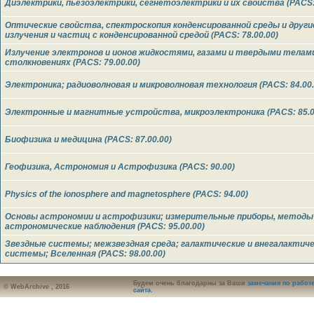
Диэлектрики, пьезоэлектрики, сегнетоэлектрики и их свойства (PACS: 
Оптические свойства, спектроскопия конденсированной среды и друг
излучения и частиц с конденсированной средой (PACS: 78.00.00)
Излучение электронов и ионов жидкостями, газами и твердыми телами
столкновениях (PACS: 79.00.00)
Электроника; радиоволновая и микроволновая технология (PACS: 84.00.
Электронные и магнитные устройства, микроэлектроника (PACS: 85.0
Биофизика и медицина (PACS: 87.00.00)
Геофизика, Астрономия и Астрофизика (PACS: 90.00)
Physics of the ionosphere and magnetosphere (PACS: 94.00)
Основы астрономии и астрофизики; измерительные приборы, методы
астрономические наблюдения (PACS: 95.00.00)
Звездные системы; межзвездная среда; галактические и внегалактич
системы; Вселенная (PACS: 98.00.00)
Будем очень благодарны за Ваши
замечания по работ
© WebArchive , 2016
сайта.